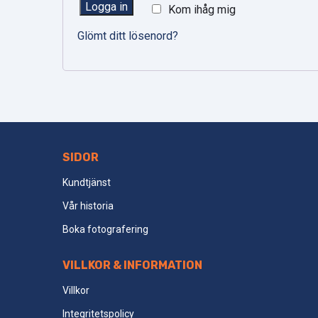
Logga in
Kom ihåg mig
Glömt ditt lösenord?
Footer
SIDOR
Kundtjänst
Vår historia
Boka fotografering
VILLKOR & INFORMATION
Villkor
Integritetspolicy